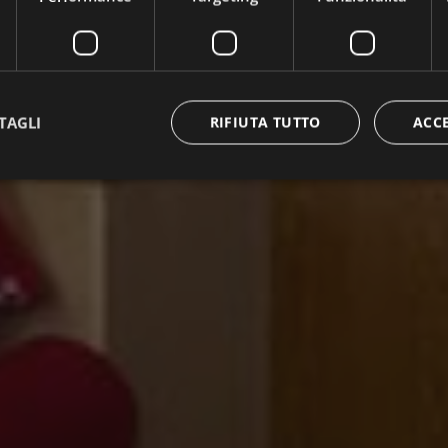
TAGLI
RIFIUTA TUTTO
ACC
ttamente necessari
Performance
Targeting
Funzionalità
Non classif
 necessari consentono le funzionalità principali del sito web come l'accesso dell'utente 
 web non può essere utilizzato correttamente senza i cookie strettamente necessari.
Fornitore / Dominio
Scadenza
Descrizione
METADATA
5 mesi 4
Questo cookie viene utilizzato per me
YouTube
settimane
di consenso e privacy dell'utente per 
.youtube.com
con il sito. Registra i dati sul consens
riguardo a varie politiche e impostazi
garantendo che le loro preferenze si
sessioni future.
{32}
www.valfiorentina.it
Sessione
Joomla layout builder