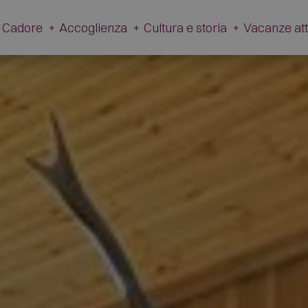
i Cadore
+
Accoglienza
+
Cultura e storia
+
Vacanze at
oria
Accoglienza
Cultura e storia
Vacanze 
izione
Hotel
Museo V. Cazzetta
Inve
Appartamenti
Borghi l'Andria e Toffol
Esta
Campeggi
Impronte dinosauri
Ristoranti
Mondeval
Rifugi e malghe
Passo Giau
Negozi
Chiese d'arte
Altre Attività
Museo vigili del fuoco