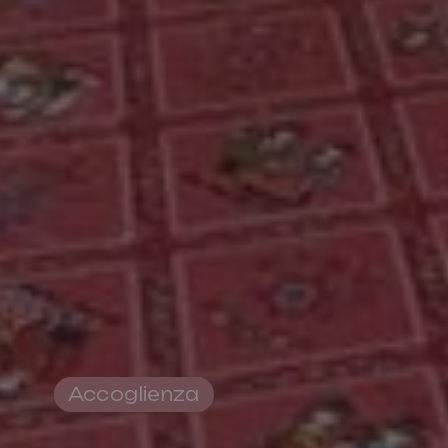
Ufficio Turistico
Pro Loco Val Fiorentina
Piazza S.Lorenzo
,
Selva di Cadore
C.F. 93015620250
Accoglienza