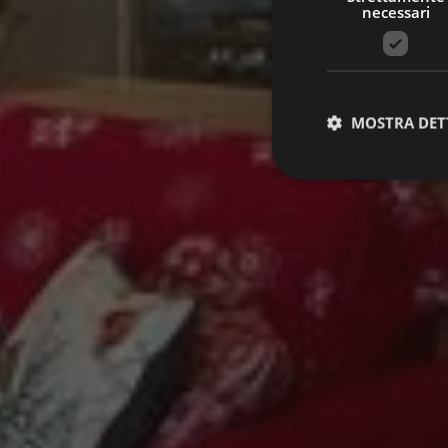
necessari
MOSTRA DET
Stre
I cookie strettamente
dell'account. Il sito
Nome
VISITOR_PRIVACY_
[abcdef0123456789]