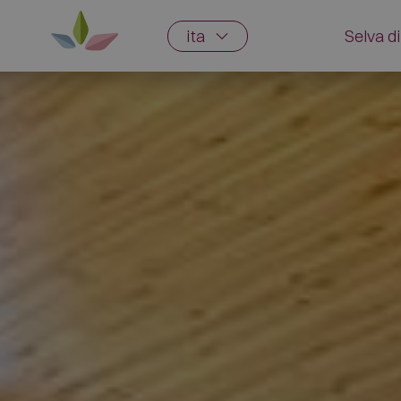
ita
Selva d
St
Trad