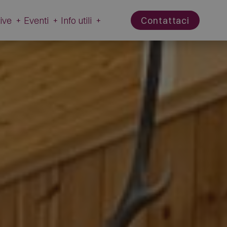
tive
+
Eventi
+
Info utili
+
Contattaci
attive
Eventi
Info utili
rno
Tutti gli eventi
Webcam
te
Schiribiz
Contatti
Desmontegada
Amministrazione
trasparente
Carnevale
tradizionale