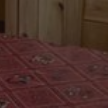
rvizio Cookie-
e di consenso sui
 il banner dei cookie
tamente.
Descrizione
mantenere lo stato
accia delle
rati nei siti; può
nalytics, che è un
utilizzando la nuova
ù comunemente
 distinguere utenti
come identificatore
tti pubblicitari
o e utilizzato per
 parti
pporti di analisi dei
accia delle