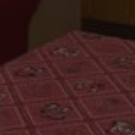
nt
5 mesi 4
Questo cookie viene utilizzato dal se
CookieScript
settimane
Script.com per ricordare le preferenz
www.valfiorentina.it
cookie dei visitatori. È necessario che
di Cookie-Script.com funzioni corret
Google Privacy Policy
Fornitore / Dominio
Scadenza
Fornitore /
Scadenza
Descrizione
T_TOKEN
.youtube.com
5 mesi 4 settimane
Dominio
Fornitore /
Scadenza
Descrizione
Dominio
.valfiorentina.it
1 anno 1
Questo cookie viene utilizzato da Google Analytics per 
mese
della sessione.
E
5 mesi 4
Questo cookie è impostato da Youtube per tenere tr
Google LLC
settimane
preferenze dell'utente per i video di Youtube incorpo
.youtube.com
1 anno 1
Questo nome di cookie è associato a Google Universal A
Google LLC
anche determinare se il visitatore del sito web sta 
mese
aggiornamento significativo del servizio di analisi pi
.valfiorentina.it
o la vecchia versione dell'interfaccia di Youtube.
utilizzato da Google. Questo cookie viene utilizzato per
unici assegnando un numero generato in modo casuale 
2 mesi 4
Utilizzato da Facebook per fornire una serie di prodo
Meta
del cliente. È incluso in ogni richiesta di pagina in un sit
settimane
come offerte in tempo reale da inserzionisti di terze
Platform Inc.
calcolare i dati di visitatori, sessioni e campagne per i ra
.valfiorentina.it
siti.
Sessione
Questo cookie è impostato da YouTube per tenere tr
Google LLC
visualizzazioni dei video incorporati.
.youtube.com