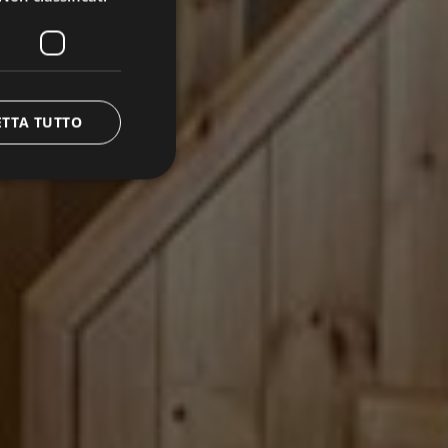
ETTA TUTTO
icati
e la gestione
morizzare le scelte
la loro interazione
o del visitatore
oni sulla privacy,
ano onorate nelle