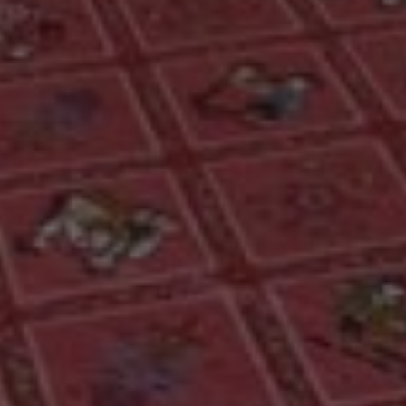
Contatti
info@valfiorentina.it
Tel +39 0437 720243