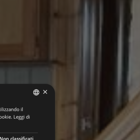
×
ilizzando il
ITALIAN
ookie.
Leggi di
ENGLISH
GERMAN
Non classificati