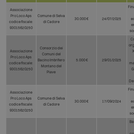
Fin
Associazione
Pro Loco Aps
Comune di Selva
30.000 €
24/07/2025
e
codice fiscale:
di Cadore
e
93015620250
so
Co
or
Consorzio dei
Associazione
X
Comuni del
Pro Loco Aps
Bacino Imbrifero
5.000 €
29/01/2025
codice fiscale:
ma
Montano del
93015620250
G
Piave
De
Fin
Associazione
Pro Loco Aps
Comune di Selva
30.000 €
17/09/2024
e
codice fiscale:
di Cadore
e
93015620250
so
Ba
co