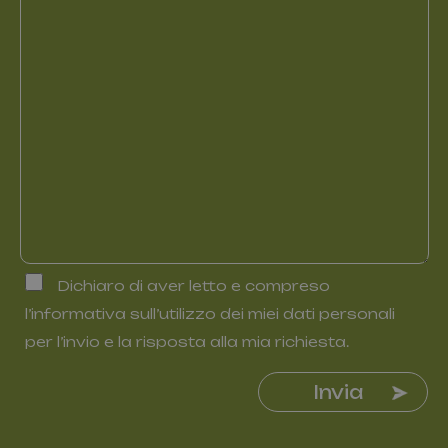
Google Privacy Policy
[abcdef0123456789]{32}
www.valfiorentina.it
Sessione
Dichiaro di aver letto e compreso
CookieScriptConsent
5 mesi 4
CookieScript
settimane
www.valfiorentina.it
l’informativa sull’utilizzo dei miei dati personali
per l’invio e la risposta alla mia richiesta.
Invia