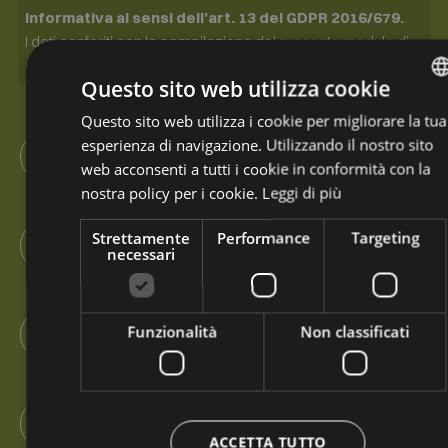
Informativa ai sensi dell’art. 13 del GDPR 2016/679.
I dati conferiti con la compilazione del presente modulo di
richiesta informazioni saranno oggetto di trattamento
Questo sito web utilizza cookie
cartaceo ed informatizzato. I Suoi dati saranno utilizzati
esclusivamente per dare risposta alle sue specifiche
Questo sito web utilizza i cookie per migliorare la tua
ITALI
Nome *
richieste. I Suoi dati non saranno diffusi a soggetti terzi.
esperienza di navigazione. Utilizzando il nostro sito
ENGLI
Titolare del trattamento è la Pro Loco Val Fiorentina, cui
web acconsenti a tutti i cookie in conformità con la
potrà rivolgersi per l’esercizio dei Suoi diritti, tra cui
GERM
nostra policy per i cookie.
Leggi di più
rientrano il diritto d’accesso ai dati, d’integrazione, rettifica
Cognome *
e cancellazione. Per la visione dell’informativa completa si
Strettamente
Performance
Targeting
necessari
rimanda a:
privacy policy.
Email *
Funzionalità
Non classificati
Telefono *
ACCETTA TUTTO