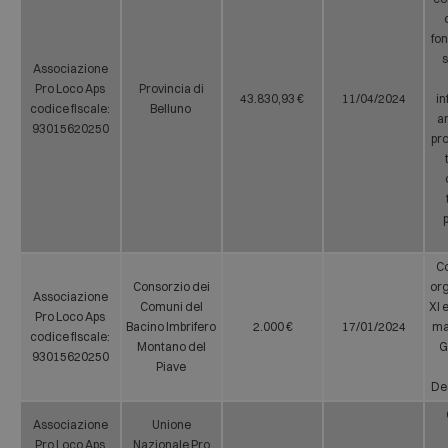
fo
Associazione
Pro Loco Aps
Provincia di
43.830,93 €
11/04/2024
i
codice fiscale:
Belluno
a
93015620250
pr
Co
Consorzio dei
or
Associazione
Comuni del
XI 
Pro Loco Aps
Bacino Imbrifero
2.000 €
17/01/2024
ma
codice fiscale:
Montano del
G
93015620250
Piave
De
Associazione
Unione
Pro Loco Aps
Nazionale Pro