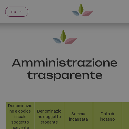
ita
Amministrazione
trasparente
Denominazio
ne e codice
Denominazio
Somma
Data di
fiscale
ne soggetto
incassata
incasso
soggetto
erogante
ricevente