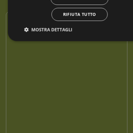
Messaggio *
RIFIUTA TUTTO
MOSTRA DETTAGLI
Strettamente necessari
Performance
Targeting
Funzionalità
Non classificati
I cookie strettamente necessari consentono le funzionalità
principali del sito web come l'accesso dell'utente e la gestione
dell'account. Il sito web non può essere utilizzato correttamente
senza i cookie strettamente necessari.
Nome
Fornitore / Dominio
Scadenza
VISITOR_PRIVACY_METADATA
5 mesi 4
YouTube
settimane
.youtube.com