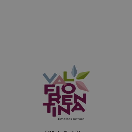
aggiornamento
se il visitato
significativo
del sito web
del servizio di
sta
analisi più
utilizzando l
comunemente
nuova o la
utilizzato da
vecchia
Google.
versione
Questo cookie
dell'interfac
viene utilizzato
di Youtube.
per distinguere
utenti unici
_fbp
2 mesi 4
Utilizzato da
Meta
assegnando un
settimane
Facebook pe
Platform Inc.
numero
fornire una
.valfiorentina.it
generato in
serie di
modo casuale
prodotti
come
pubblicitari
identificatore
come offert
del cliente. È
in tempo
incluso in ogni
reale da
richiesta di
inserzionisti
pagina in un
di terze part
sito e utilizzato
per calcolare i
YSC
Sessione
Questo
Google LLC
dati di
cookie è
.youtube.com
visitatori,
impostato d
sessioni e
YouTube pe
campagne per i
tenere tracci
rapporti di
delle
analisi dei siti.
visualizzazio
dei video
incorporati.