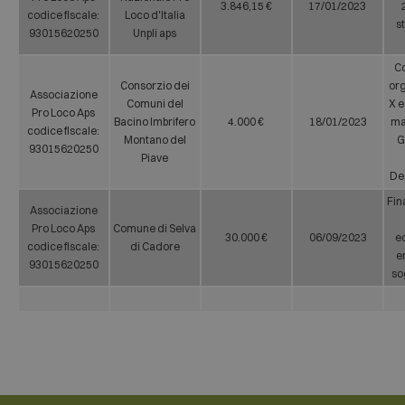
3.846,15 €
17/01/2023
codice fiscale:
Loco d'Italia
s
93015620250
Unpli aps
Co
Consorzio dei
or
Associazione
Comuni del
X e
Pro Loco Aps
Bacino Imbrifero
4.000 €
18/01/2023
ma
codice fiscale:
Montano del
G
93015620250
Piave
De
Fin
Associazione
Pro Loco Aps
Comune di Selva
30.000 €
06/09/2023
e
codice fiscale:
di Cadore
e
93015620250
so