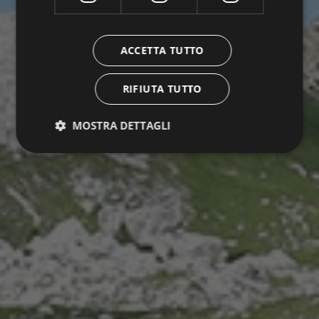
ACCETTA TUTTO
RIFIUTA TUTTO
MOSTRA DETTAGLI
Strettamente necessari
Performance
Targeting
Funzionalità
Non classificati
I cookie strettamente necessari consentono le
funzionalità principali del sito web come l'accesso
dell'utente e la gestione dell'account. Il sito web non
può essere utilizzato correttamente senza i cookie
strettamente necessari.
Nome
Fornitore / Dominio
Scadenza
VISITOR_PRIVACY_METADATA
5 mesi 4
YouTube