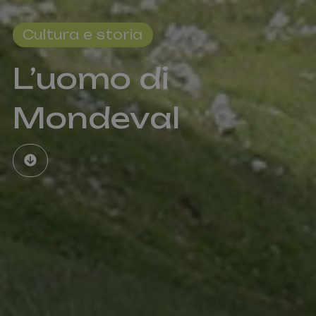
impostato d
sessioni e
YouTube per
campagne per i
tenere tracci
rapporti di
delle
Cultura e storia
analisi dei siti.
visualizzazio
dei video
incorporati.
L’uomo di
Mondeval