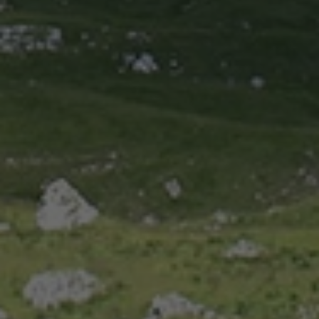
preferenze
_ga
1 anno 1
Questo nome
Google LLC
dell'utente
mese
di cookie è
.valfiorentina.it
per i video di
associato a
Youtube
Google
incorporati
Universal
nei siti; può
Analytics, che è
anche
un
determinare
aggiornamento
se il visitator
significativo
del sito web
del servizio di
sta
analisi più
utilizzando l
comunemente
nuova o la
utilizzato da
vecchia
Google.
versione
Questo cookie
dell'interfacc
viene utilizzato
di Youtube.
per distinguere
utenti unici
_fbp
2 mesi 4
Utilizzato da
Meta
assegnando un
settimane
Facebook pe
Platform Inc.
numero
fornire una
.valfiorentina.it
generato in
serie di
modo casuale
prodotti
come
pubblicitari
identificatore
come offerte
del cliente. È
in tempo
incluso in ogni
reale da
richiesta di
inserzionisti
pagina in un
di terze parti
sito e utilizzato
per calcolare i
YSC
Sessione
Questo
Google LLC
dati di
cookie è
.youtube.com
visitatori,