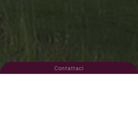
Contattaci
L’uomo di
Mondeval