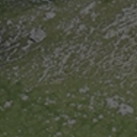
settimane
.youtube.com
Google
Privacy Policy
[abcdef0123456789]{32}
www.valfiorentina.it
Sessione
CookieScriptConsent
5 mesi 4
CookieScript
settimane
www.valfiorentina.it