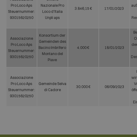
Pro Loco Aps
Nazionale Pro
auß
3.846,15 €
17/01/2023
Steuernummer:
Loco d'Italia
93015620250
Unpli aps
Res
Be
Konsortium der
Associazione
O
Gemeinden des
Pro Loco Aps
der
Bacino Imbrifero
4.000 €
18/01/2023
Steuernummer:
Montano del
93015620250
De
Piave
Associazione
wir
Pro Loco Aps
Gemeinde Selva
V
30.000 €
06/09/2023
Steuernummer:
di Cadore
öff
93015620250
Ei