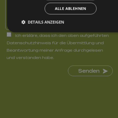
ALLE ABLEHNEN
DETAILS ANZEIGEN
Ich erkläre, dass ich den oben aufgeführten
Datenschutzhinweis für die Übermittlung und
Unbedingt erforderlich
Performance
Targeting
Beantwortung meiner Anfrage durchgelesen
Funktionalität
Unklassifizierte
und verstanden habe.
Unbedingt erforderliche Cookies ermöglichen wesentliche
Kernfunktionen der Website wie die Benutzeranmeldung und die
Kontoverwaltung. Ohne die unbedingt erforderlichen Cookies
Senden
kann die Website nicht ordnungsgemäß verwendet werden.
Name
Anbieter / Domäne
Ablaufdat
VISITOR_PRIVACY_METADATA
5 Monate
YouTube
Wochen
.youtube.com