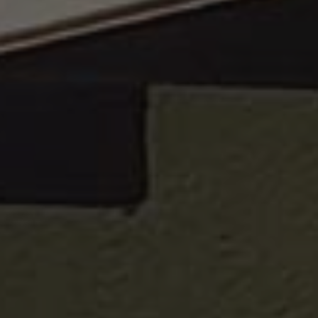
Google
Privacy Policy
[abcdef0123456789]{32}
www.valfiorentina.it
Sessione
CookieScriptConsent
5 mesi 4
CookieScript
settimane
www.valfiorentina.it