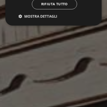
RIFIUTA TUTTO
MOSTRA DETTAGLI
Strettamente necessari
Performance
Targeting
Funzionalità
Non classificati
I cookie strettamente necessari consentono le
funzionalità principali del sito web come l'accesso
dell'utente e la gestione dell'account. Il sito web non
può essere utilizzato correttamente senza i cookie
strettamente necessari.
Nome
Fornitore / Dominio
Scadenza
VISITOR_PRIVACY_METADATA
5 mesi 4
YouTube
settimane
.youtube.com