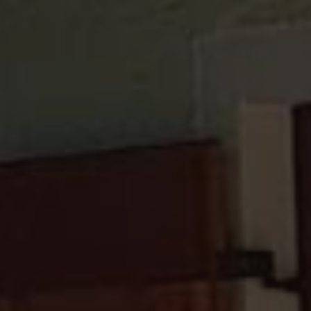
aggiornamento
se il visitator
significativo
del sito web
del servizio di
sta
analisi più
utilizzando l
comunemente
nuova o la
utilizzato da
vecchia
Google.
versione
Questo cookie
dell'interfacc
viene utilizzato
di Youtube.
per distinguere
utenti unici
_fbp
2 mesi 4
Utilizzato da
Meta
assegnando un
settimane
Facebook pe
Platform Inc.
numero
fornire una
.valfiorentina.it
generato in
serie di
modo casuale
prodotti
come
pubblicitari
identificatore
come offerte
del cliente. È
in tempo
incluso in ogni
reale da
richiesta di
inserzionisti
pagina in un
di terze parti
sito e utilizzato
per calcolare i
YSC
Sessione
Questo
Google LLC
dati di
cookie è
.youtube.com
visitatori,
impostato d
sessioni e
YouTube per
campagne per i
tenere tracci
rapporti di
delle
analisi dei siti.
visualizzazio
dei video
incorporati.