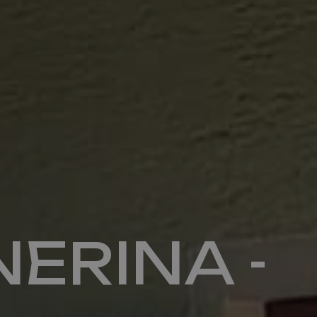
Kontakt
info@valfiorentina.it
ERINA -
Tel +39 0437 720243