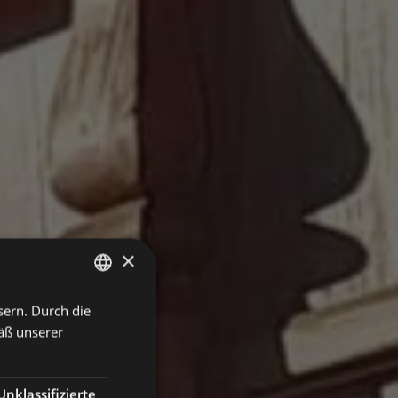
×
sern. Durch die
ITALIAN
äß unserer
ENGLISH
GERMAN
Unklassifizierte