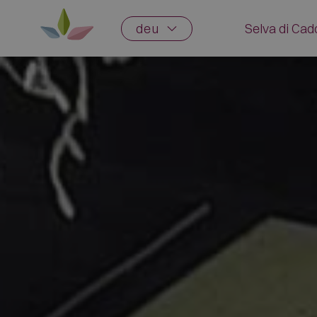
deu
Selva di Ca
Geschich
Traditio