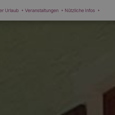
ver Urlaub
+
Veranstaltungen
+
Nützliche Infos
+
tivitäten im Val Fiorentina
Events
Nützliche
Infos
Winter
Alle Events
Webcam
fol
Sommer
Schiribiz
Kontakt
rier
Desmontegada
Transparente
Traditioneller Karneval
Verwaltung