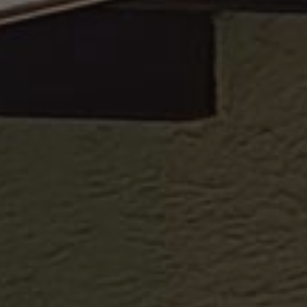
cript.com-Dienst
instellungen für
Das Cookie-Banner
dnungsgemäß
eschreibung
t, um den
 traccia delle
rporati nei siti;
ics verknüpft. Dies
eb sta utilizzando la
 verwendeten
outube.
erwendet, um
fällig generierte
rodotti pubblicitari
er
rze parti
rd zur Berechnung
ie Site-
e traccia delle