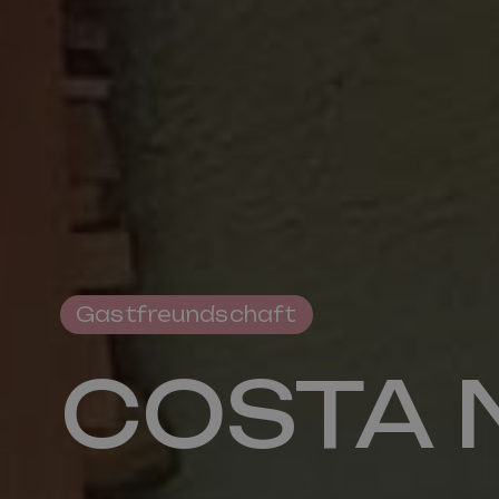
Tourismusbüro
Gastfreundschaft
Pro Loco Val Fiorentina
COSTA N
Piazza S.Lorenzo
,
Selva di Cadore
Steuernummer 93015620250