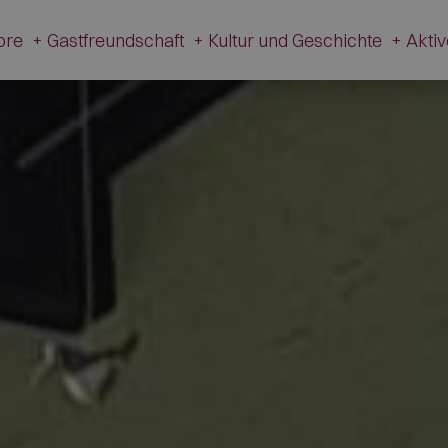
dore
+
Gastfreundschaft
+
Kultur und Geschichte
+
Akti
te
Gastfreundschaft
Kultur und Geschichte
Ak
n
Hotel
Museum V. Cazzetta
Ferienwohnungen
Ortsteile L’Andria und Tof
Campings
Die Fußspuren der Dinosau
Restaurants
Mondeval
Berg- und Almhütten
Passo Giau
Shops
Kirchen
Andere Betriebe
Feuerwehrmuseum