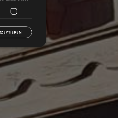
KZEPTIEREN
zierte
meldung und die
wendet werden.
r memorizzare le
tente per la loro
dati sul consenso del
he e impostazioni
oro preferenze siano