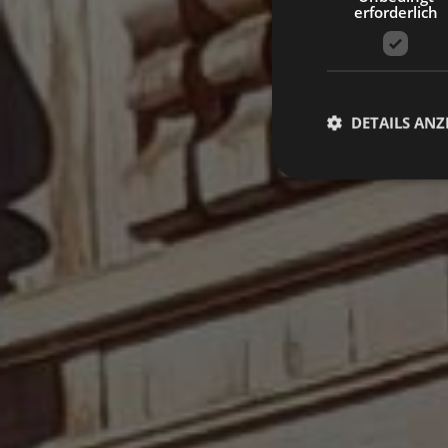
erforderlich
DETAILS ANZ
Unbed
Unbedingt erforderli
Kontoverwaltung. Oh
Name
VISITOR_PRIVACY_
[abcdef0123456789]