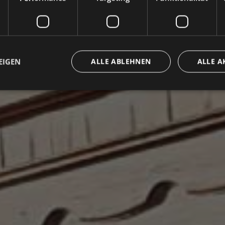
EIGEN
ALLE ABLEHNEN
ALLE A
ingt erforderlich
Performance
Targeting
Funktionalität
Unklassifi
che Cookies ermöglichen wesentliche Kernfunktionen der Website wie die Benutzeran
ne die unbedingt erforderlichen Cookies kann die Website nicht ordnungsgemäß ver
Anbieter / Domäne
Ablaufdatum
Beschreibung
METADATA
5 Monate 4
Questo cookie viene utilizzato pe
YouTube
Wochen
scelte di consenso e privacy dell'u
.youtube.com
interazione con il sito. Registra i 
visitatore riguardo a varie politic
sulla privacy, garantendo che le l
onorate nelle sessioni future.
{32}
www.valfiorentina.it
Session
Joomla layout builder