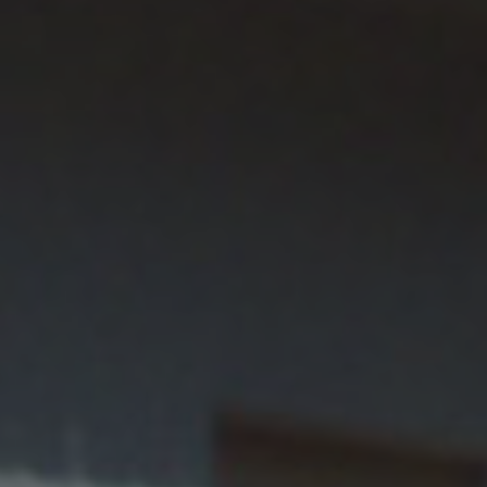
strettamente necessari.
Nome
Fornitore / Dominio
Scadenza
VISITOR_PRIVACY_METADATA
5 mesi 4
YouTube
settimane
.youtube.com
Google
Privacy Policy
[abcdef0123456789]{32}
www.valfiorentina.it
Sessione