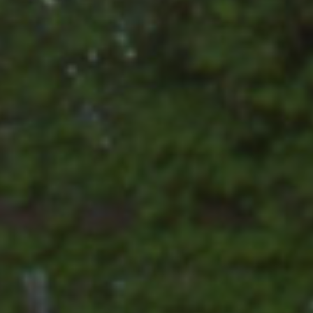
Analytics per
impostato d
mantenere lo
Youtube per
stato della
tenere tracci
sessione.
delle
preferenze
_ga
1 anno 1
Questo nome
Google LLC
dell'utente
mese
di cookie è
.valfiorentina.it
per i video di
associato a
Youtube
Google
incorporati
Universal
nei siti; può
Analytics, che è
anche
un
determinare
aggiornamento
se il visitator
significativo
del sito web
del servizio di
sta
analisi più
utilizzando l
comunemente
nuova o la
utilizzato da
vecchia
Google.
versione
Questo cookie
dell'interfacc
viene utilizzato
di Youtube.
per distinguere
utenti unici
_fbp
2 mesi 4
Utilizzato da
Meta
assegnando un
settimane
Facebook pe
Platform Inc.
numero
fornire una
.valfiorentina.it
generato in
serie di
modo casuale
prodotti
come
pubblicitari
identificatore
come offerte
del cliente. È
in tempo
incluso in ogni
reale da
richiesta di
inserzionisti