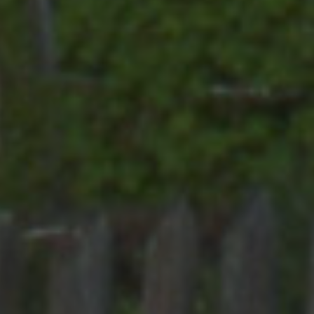
pagina in un
di terze parti
sito e utilizzato
per calcolare i
YSC
Sessione
Questo
Google LLC
dati di
cookie è
.youtube.com
visitatori,
impostato d
sessioni e
YouTube per
campagne per i
tenere tracci
rapporti di
delle
analisi dei siti.
visualizzazio
dei video
incorporati.