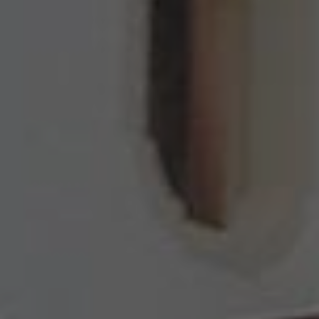
Unbedingt erforderlich
Performance
Targeting
Funktionalität
Unklassifizierte
Unbedingt erforderliche Cookies ermöglichen
wesentliche Kernfunktionen der Website wie die
Benutzeranmeldung und die Kontoverwaltung.
Ohne die unbedingt erforderlichen Cookies kann die
Website nicht ordnungsgemäß verwendet werden.
Name
Anbieter / Domäne
Ablaufdat
VISITOR_PRIVACY_METADATA
5 Monate 
YouTube
Wochen
.youtube.com
[abcdef0123456789]{32}
www.valfiorentina.it
Session
CookieScriptConsent
5 Monate 
CookieScript
Wochen
www.valfiorentina.it