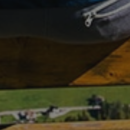
Unbedingt erforderliche Cookies ermöglichen
wesentliche Kernfunktionen der Website wie die
Benutzeranmeldung und die Kontoverwaltung.
Ohne die unbedingt erforderlichen Cookies kann die
Website nicht ordnungsgemäß verwendet werden.
Name
Anbieter / Domäne
Ablaufdat
VISITOR_PRIVACY_METADATA
5 Monate 
YouTube
Wochen
.youtube.com
[abcdef0123456789]{32}
www.valfiorentina.it
Session
CookieScriptConsent
5 Monate 
CookieScript
Wochen
www.valfiorentina.it
Google-