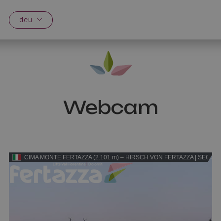
deu
Webcam
CIMA MONTE FERTAZZA (2.101 m) – HIRSCH VON FERTAZZA | SEGGIOV