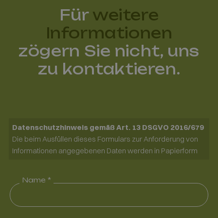
Für
weitere
Informationen
zögern Sie nicht, uns
zu kontaktieren.
Datenschutzhinweis gemäß Art. 13 DSGVO 2016/679
Die beim Ausfüllen dieses Formulars zur Anforderung von
Informationen angegebenen Daten werden in Papierform
und elektronisch verarbeitet. Ihre Daten werden
ausschließlich genutzt, um Ihre speziellen Anfragen zu
Name *
beantworten. Ihre Daten werden aber nicht veröffentlicht.
Verantwortlicher für die Datenverarbeitung ist Pro Loco Val
Fiorentina, an die Sie sich wenden können, um Ihre Rechte