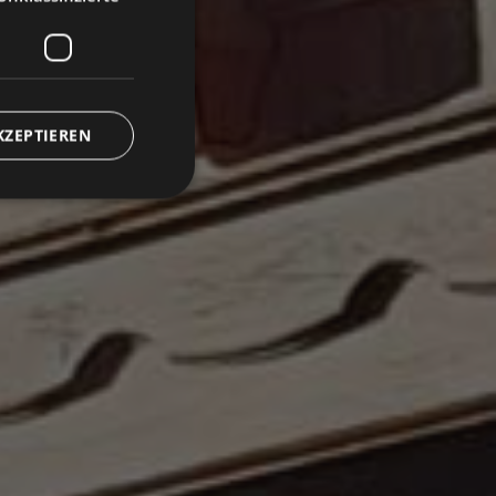
KZEPTIEREN
zierte
meldung und die
wendet werden.
r memorizzare le
tente per la loro
dati sul consenso del
he e impostazioni
oro preferenze siano