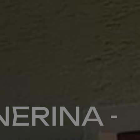
Kontakt
info@valfiorentina.it
ERINA -
Tel +39 0437 720243