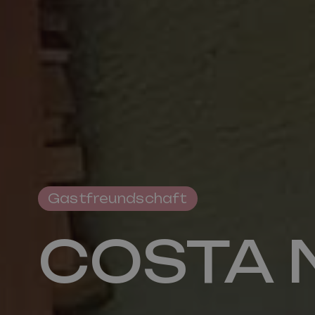
Tourismusbüro
Gastfreundschaft
Pro Loco Val Fiorentina
COSTA N
Piazza S.Lorenzo
,
Selva di Cadore
Steuernummer 93015620250