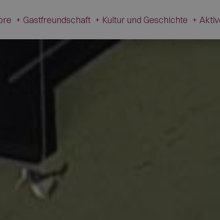
dore
+
Gastfreundschaft
+
Kultur und Geschichte
+
Akti
te
Gastfreundschaft
Kultur und Geschichte
Ak
n
Hotel
Museum V. Cazzetta
Ferienwohnungen
Ortsteile L’Andria und Tof
Campings
Die Fußspuren der Dinosau
Restaurants
Mondeval
Berg- und Almhütten
Passo Giau
Shops
Kirchen
Andere Betriebe
Feuerwehrmuseum