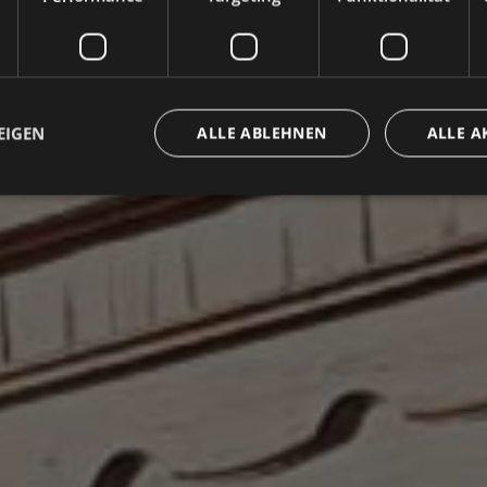
EIGEN
ALLE ABLEHNEN
ALLE A
ingt erforderlich
Performance
Targeting
Funktionalität
Unklassifi
che Cookies ermöglichen wesentliche Kernfunktionen der Website wie die Benutzeran
ne die unbedingt erforderlichen Cookies kann die Website nicht ordnungsgemäß ver
Anbieter / Domäne
Ablaufdatum
Beschreibung
METADATA
5 Monate 4
Questo cookie viene utilizzato pe
YouTube
Wochen
scelte di consenso e privacy dell'u
.youtube.com
interazione con il sito. Registra i 
visitatore riguardo a varie politic
sulla privacy, garantendo che le l
onorate nelle sessioni future.
{32}
www.valfiorentina.it
Session
Joomla layout builder