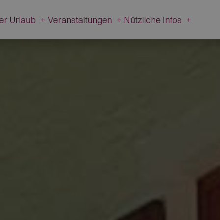
ver Urlaub
+
Veranstaltungen
+
Nützliche Infos
+
tivitäten im Val Fiorentina
Events
Nützliche
Infos
Winter
Alle Events
Webcam
fol
Sommer
Schiribiz
Kontakt
rier
Desmontegada
Transparente
Traditioneller Karneval
Verwaltung