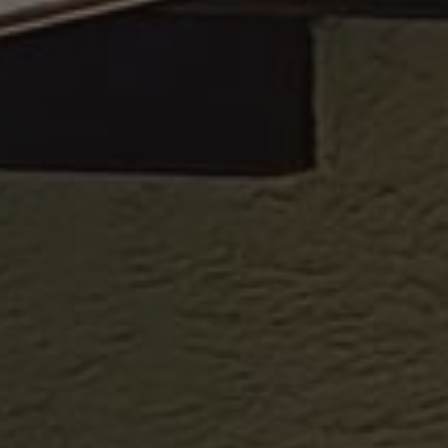
cript.com-Dienst
instellungen für
Das Cookie-Banner
dnungsgemäß
eschreibung
t, um den
 traccia delle
rporati nei siti;
ics verknüpft. Dies
eb sta utilizzando la
 verwendeten
outube.
erwendet, um
fällig generierte
rodotti pubblicitari
er
rze parti
rd zur Berechnung
ie Site-
e traccia delle