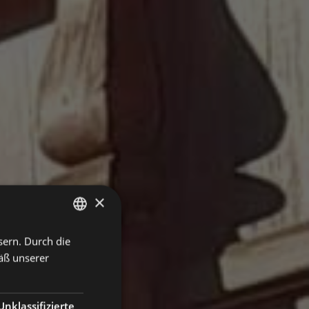
×
sern. Durch die
ITALIAN
äß unserer
ENGLISH
GERMAN
Unklassifizierte