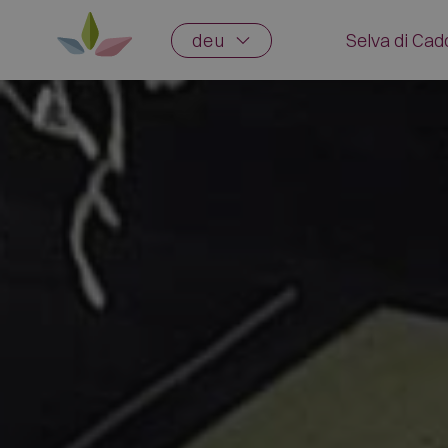
deu
Selva di Ca
Geschich
Traditio