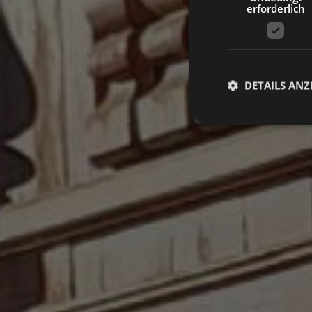
erforderlich
DETAILS ANZ
Unbed
Unbedingt erforderli
Kontoverwaltung. Oh
Name
VISITOR_PRIVACY_
[abcdef0123456789]