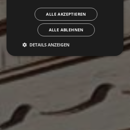
ALLE AKZEPTIEREN
ALLE ABLEHNEN
DETAILS ANZEIGEN
Unbedingt erforderlich
Performance
Targeting
Funktionalität
Unklassifizierte
Unbedingt erforderliche Cookies ermöglichen
wesentliche Kernfunktionen der Website wie die
Benutzeranmeldung und die Kontoverwaltung.
Ohne die unbedingt erforderlichen Cookies kann die
Website nicht ordnungsgemäß verwendet werden.
Name
Anbieter / Domäne
Ablaufdat
VISITOR_PRIVACY_METADATA
5 Monate 
YouTube
Wochen
.youtube.com