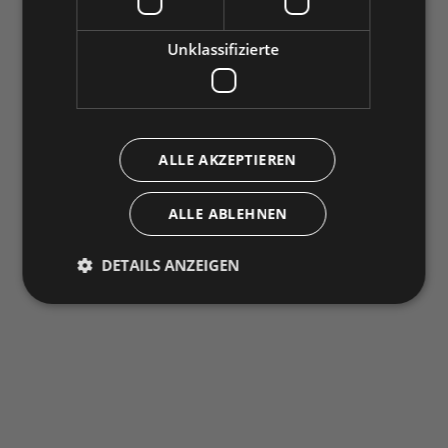
Unklassifizierte
ALLE AKZEPTIEREN
ALLE ABLEHNEN
DETAILS ANZEIGEN
Unbedingt erforderlich
Performance
Targeting
Funktionalität
Unklassifizierte
Unbedingt erforderliche Cookies ermöglichen
wesentliche Kernfunktionen der Website wie die
Benutzeranmeldung und die Kontoverwaltung.