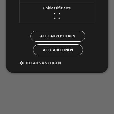
Unklassifizierte
ALLE AKZEPTIEREN
ALLE ABLEHNEN
DETAILS ANZEIGEN
Unbedingt erforderlich
Performance
Targeting
Funktionalität
Unklassifizierte
Unbedingt erforderliche Cookies ermöglichen
wesentliche Kernfunktionen der Website wie die
Benutzeranmeldung und die Kontoverwaltung.
Ohne die unbedingt erforderlichen Cookies kann die