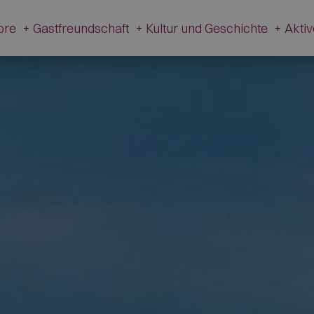
dore
+
Gastfreundschaft
+
Kultur und Geschichte
+
Akti
te
Gastfreundschaft
Kultur und Geschichte
Ak
n
Hotel
Museum V. Cazzetta
Ferienwohnungen
Ortsteile L’Andria und Tof
Campings
Die Fußspuren der Dinosau
Restaurants
Mondeval
Berg- und Almhütten
Passo Giau
Shops
Kirchen
Andere Betriebe
Feuerwehrmuseum