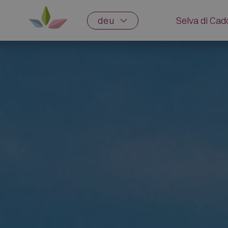
deu
Selva di Ca
Geschich
Traditio