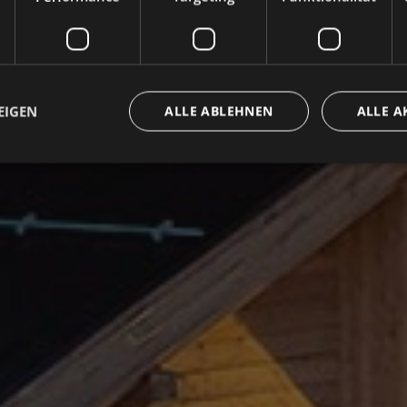
EIGEN
ALLE ABLEHNEN
ALLE A
ingt erforderlich
Performance
Targeting
Funktionalität
Unklassifi
che Cookies ermöglichen wesentliche Kernfunktionen der Website wie die Benutzeran
ne die unbedingt erforderlichen Cookies kann die Website nicht ordnungsgemäß ver
Anbieter / Domäne
Ablaufdatum
Beschreibung
METADATA
5 Monate 4
Questo cookie viene utilizzato pe
YouTube
Wochen
scelte di consenso e privacy dell'u
.youtube.com
interazione con il sito. Registra i 
visitatore riguardo a varie politic
sulla privacy, garantendo che le l
onorate nelle sessioni future.
{32}
www.valfiorentina.it
Session
Joomla layout builder