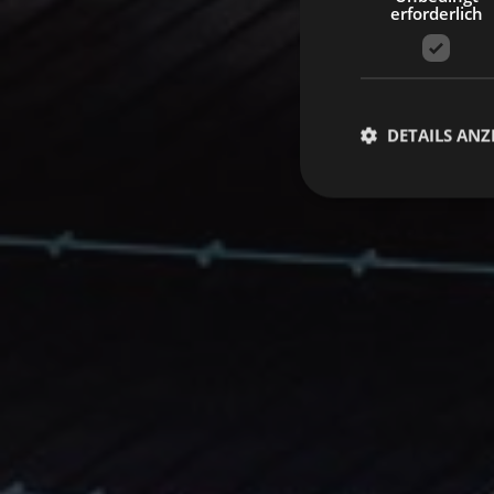
erforderlich
DETAILS ANZ
Unbed
Unbedingt erforderli
Kontoverwaltung. Oh
Name
VISITOR_PRIVACY_
[abcdef0123456789]