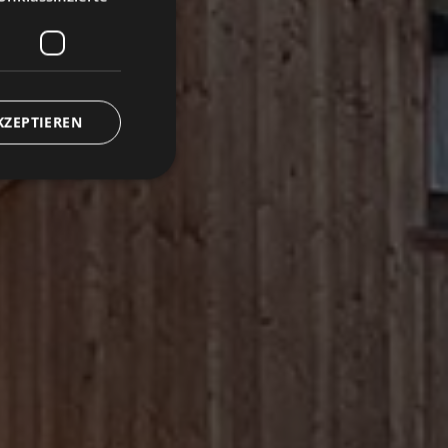
KZEPTIEREN
zierte
meldung und die
wendet werden.
r memorizzare le
tente per la loro
dati sul consenso del
he e impostazioni
oro preferenze siano