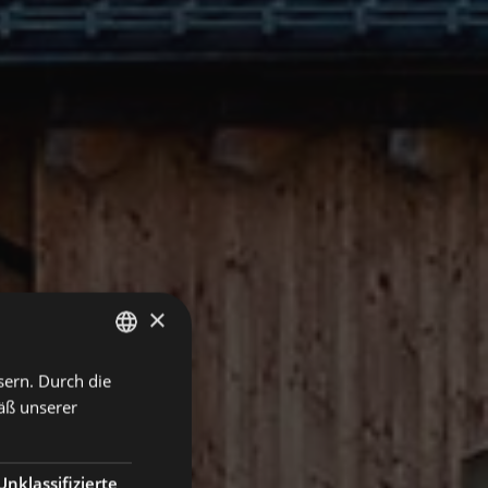
×
sern. Durch die
ITALIAN
äß unserer
ENGLISH
GERMAN
Unklassifizierte