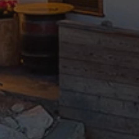
Tourismusbüro
Pro Loco Val Fiorentina
Piazza S.Lorenzo
,
Selva di Cadore
Steuernummer 93015620250