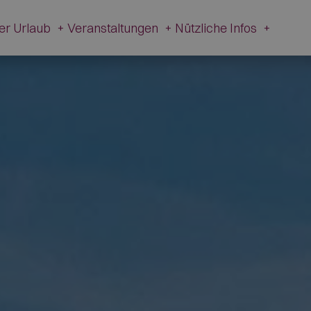
ver Urlaub
+
Veranstaltungen
+
Nützliche Infos
+
tivitäten im Val Fiorentina
Events
Nützliche
Infos
Winter
Alle Events
Webcam
fol
Sommer
Schiribiz
Kontakt
rier
Desmontegada
Transparente
Traditioneller Karneval
Verwaltung