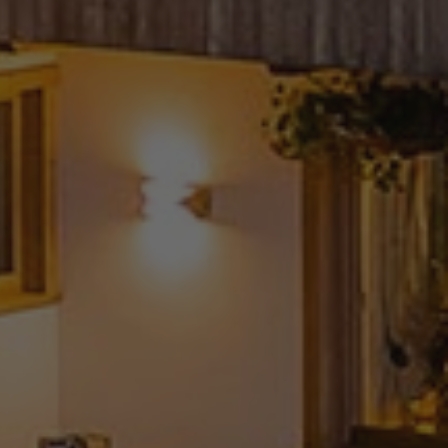
cript.com-Dienst
instellungen für
Das Cookie-Banner
dnungsgemäß
eschreibung
t, um den
 traccia delle
rporati nei siti;
ics verknüpft. Dies
eb sta utilizzando la
 verwendeten
outube.
erwendet, um
fällig generierte
rodotti pubblicitari
er
rze parti
rd zur Berechnung
ie Site-
e traccia delle